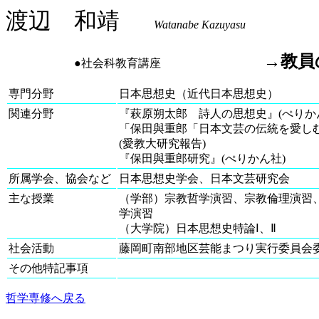
渡辺 和靖
Watanabe Kazuyasu
→教員
●社会科教育講座
専門分野
日本思想史（近代日本思想史）
関連分野
『萩原朔太郎 詩人の思想史』(ぺりか
「保田與重郎「日本文芸の伝統を愛し
(愛教大研究報告)
『保田與重郎研究』(ぺりかん社)
所属学会、協会など
日本思想史学会、日本文芸研究会
主な授業
（学部）宗教哲学演習、宗教倫理演習
学演習
（大学院）日本思想史特論Ⅰ、Ⅱ
社会活動
藤岡町南部地区芸能まつ
その他特記事項
哲学専修へ戻る
愛知