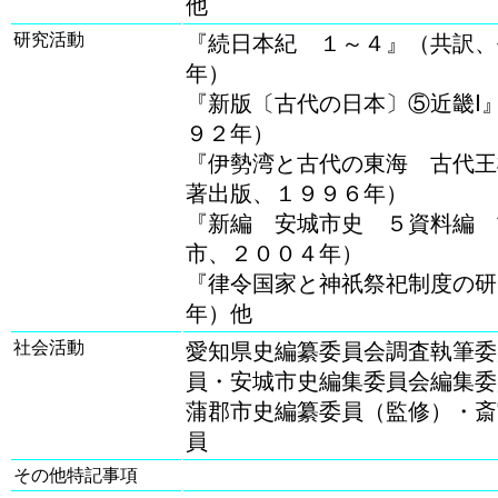
他
研究活動
『続日本紀 １～４』（共訳、
年）
『新版〔古代の日本〕⑤近畿Ⅰ
９２年）
『伊勢湾と古代の東海 古代王
著出版、１９９６年）
『新編 安城市史 ５資料編 
市、２００４年）
『律令国家と神祇祭祀制度の研
年）他
社会活動
愛知県史編纂委員会調査執筆委
員・安城市史編集委員会編集委
蒲郡市史編纂委員（監修）・斎
員
その他特記事項