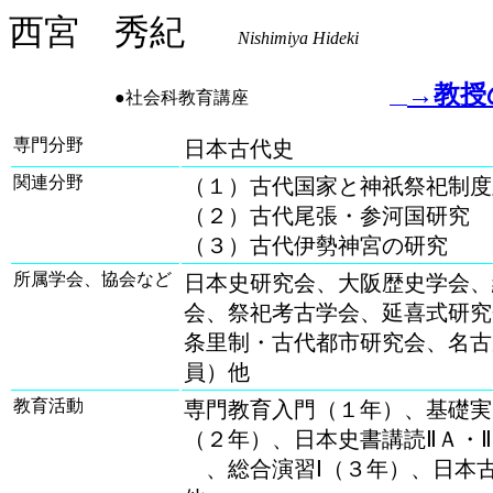
西宮 秀紀
Nishimiya Hideki
→教授
●社会科教育講座
専門分野
日本古代史
関連分野
（１）古代国家と神祇祭祀制度
（２）古代尾張・参河国研究
（３）古代伊勢神宮の研究
所属学会、協会など
日本史研究会、大阪歴史学会、
会、祭祀考古学会、延喜式研究
条里制・古代都市研究会、名古
員）他
教育活動
専門教育入門（１年）、基礎実
（２年）、日本史書講読ⅡＡ・
、総合演習Ⅰ（３年）、日本古